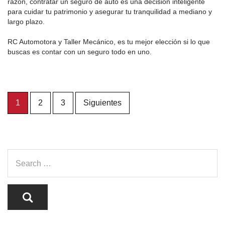
razón, contratar un seguro de auto es una decisión inteligente
para cuidar tu patrimonio y asegurar tu tranquilidad a mediano y
largo plazo.
RC Automotora y Taller Mecánico, es tu mejor elección si lo que
buscas es contar con un seguro todo en uno.
Paginación
1
2
3
Siguientes
de
entradas