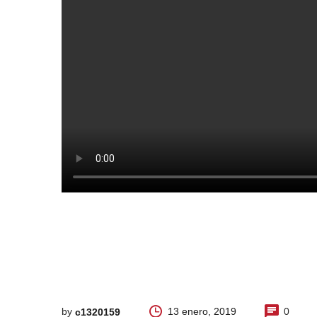
by
13 enero, 2019
0
c1320159