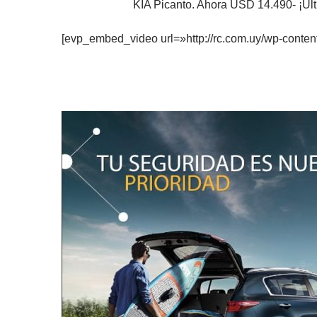
KIA Picanto. Ahora USD 14.490- ¡Últi
[evp_embed_video url=»http://rc.com.uy/wp-content