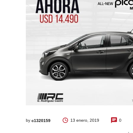
by
13 enero, 2019
0
c1320159