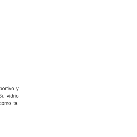
ortivo y
u vidrio
 como tal