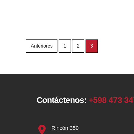
Paginación
Anteriores
1
2
3
de
entradas
Contáctenos:
+598 473 3
Rincón 350