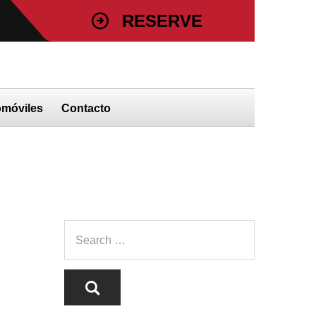
RESERVE
473 34768
DE SU SERVICIO HOY
omóviles
Contacto