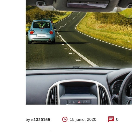
by
15 junio, 2020
0
c1320159