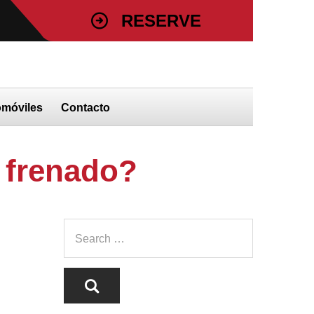
RESERVE
473 34768
DE SU SERVICIO HOY
omóviles
Contacto
e frenado?