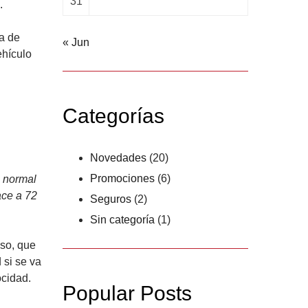
31
.
ia de
« Jun
ehículo
Categorías
Novedades
(20)
Promociones
(6)
o normal
ace a 72
Seguros
(2)
Sin categoría
(1)
eso, que
 si se va
ocidad.
Popular Posts