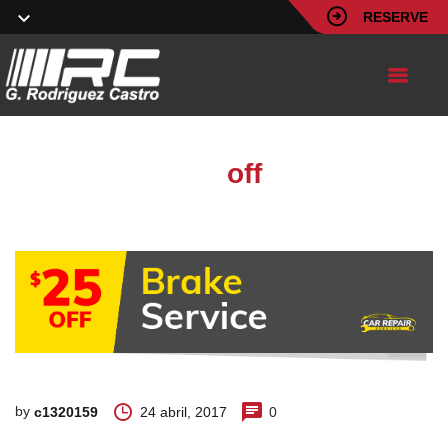
RESERVE
25
off
by
24 abril, 2017
0
c1320159