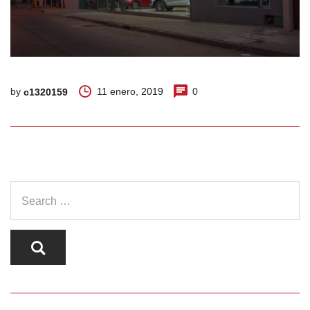
by
11 enero, 2019
0
c1320159