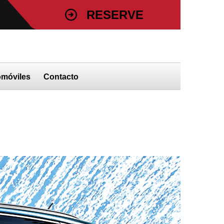
RESERVE
473 34768
DE SU SERVICIO HOY
omóviles
Contacto